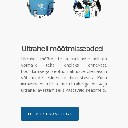
Ultraheli mõõtmisseaded
Ultraheli mõõtmiste ja kuulamise abil on
võimalik teha kindlaks erinevate
hõõrdumisega seotud nähtuste olemasolu
või nende esinemise intensiivsus. Kuna
inimkõrv ei tule toime ultraheliga on vaja
ultraheli avastamiseks vastavaid seadmeid.
TUTVU SEADMETEGA