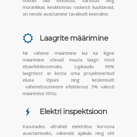
võivad olla lõhnatud, värvitud ning
mürarikkas keskkonnas raskesti kuuldavad,
on nende avastamine tavaliselt keeruline.
Laagrite määrimine
Nii vähene määrimine kui ka liigne
määrimine võivad muuta laagri tööd
ebaefektiivsemaks. Ligikaudu 90%
laagritest ei kesta oma projekteeritud
eluea lõpuni ning keskmiselt
vähenebsüsteemi efektiivsus 5% valesti
määrimise tõttu.
Elektri inspektsioon
Kasutades ultraheli elektrilise koroona
avastamiseks, väheneb ajakulu ning oht