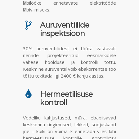
läbilööke ennetavate elektritööde
läbiviimiseks.
Auruventiilide
inspektsioon
30% auruventiilidest ei tööta vastavalt
nennde projekteeritud eesmärkidele
vähese hoolduse ja kontrolli tõttu.
Keskmine auruventiil võib ebakorrentse töö
tõttu tekitada ligi 2400 € kahju aastas.
Hermeetilisuse
kontroll
Vedeliku kahjustused, müra, ebapiisavad
keskkonna tingimused, lekked, soojuskaod
jne – kõiki on võimallik ennetada viies läbi
hermeetilisuse kontrolle. Kontrollitav