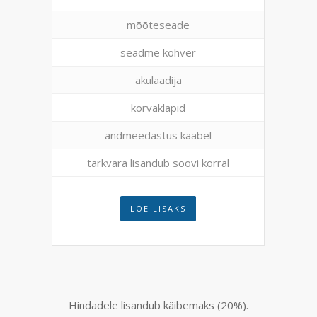
mõõteseade
seadme kohver
akulaadija
kõrvaklapid
andmeedastus kaabel
tarkvara lisandub soovi korral
LOE LISAKS
Hindadele lisandub käibemaks (20%).