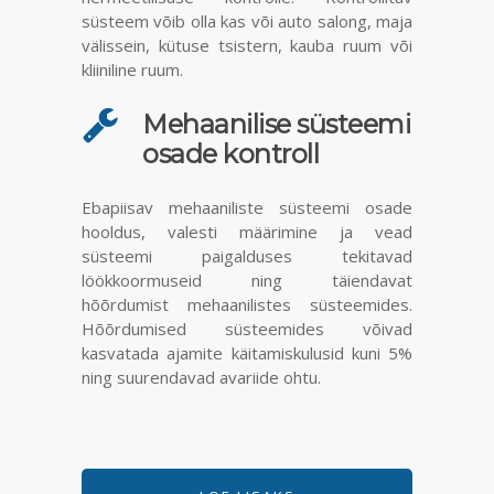
süsteem võib olla kas või auto salong, maja
välissein, kütuse tsistern, kauba ruum või
kliiniline ruum.
Mehaanilise süsteemi
osade kontroll
Ebapiisav mehaaniliste süsteemi osade
hooldus, valesti määrimine ja vead
süsteemi paigalduses tekitavad
löökkoormuseid ning täiendavat
hõõrdumist mehaanilistes süsteemides.
Hõõrdumised süsteemides võivad
kasvatada ajamite käitamiskulusid kuni 5%
ning suurendavad avariide ohtu.