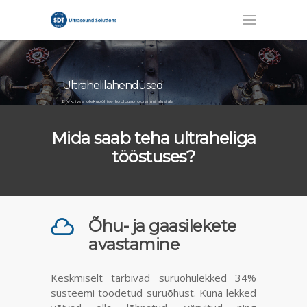
Ultrahelilahendused
Efektiivse olekupõhise hooldusprogrammi alustala
Mida saab teha ultraheliga
tööstuses?
Õhu- ja gaasilekete
avastamine
Keskmiselt tarbivad suruõhulekked 34%
süsteemi toodetud suruõhust. Kuna lekked