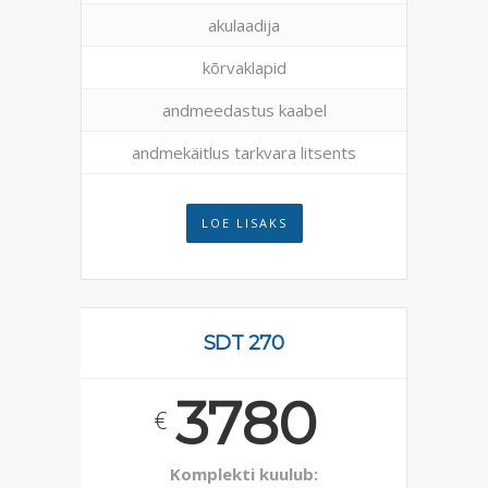
akulaadija
kõrvaklapid
andmeedastus kaabel
andmekäitlus tarkvara litsents
LOE LISAKS
SDT 270
3780
€
Komplekti kuulub: